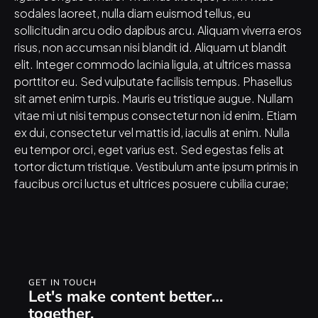
sodales laoreet, nulla diam euismod tellus, eu 
sollicitudin arcu odio dapibus arcu. Aliquam viverra eros 
risus, non accumsan nisi blandit id. Aliquam ut blandit 
elit. Integer commodo lacinia ligula, at ultrices massa 
porttitor eu. Sed vulputate facilisis tempus. Phasellus 
sit amet enim turpis. Mauris eu tristique augue. Nullam 
vitae mi ut nisi tempus consectetur non id enim. Etiam 
ex dui, consectetur vel mattis id, iaculis at enim. Nulla 
eu tempor orci, eget varius est. Sed egestas felis at 
tortor dictum tristique. Vestibulum ante ipsum primis in 
faucibus orci luctus et ultrices posuere cubilia curae;
GET IN TOUCH
Let's make content better… 
together.