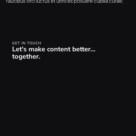
faucibus orci luctus et ultrices posuere cubilia curae;
GET IN TOUCH
Let's make content better… 
together.