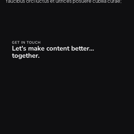
faucibus orci luctus et ultrices posuere cubilia curae;
GET IN TOUCH
Let's make content better… 
together.