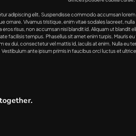
tur adipiscing elit. Suspendisse commodo accumsan lorem, 
ornare. Vivamus tristique, enim vitae sodales laoreet, nulla d
eros risus, non accumsan nisi blandit id. Aliquam ut blandit eli
te facilisis tempus. Phasellus sit amet enim turpis. Mauris eu t
x dui, consectetur vel mattis id, iaculis at enim. Nulla eu te
. Vestibulum ante ipsum primis in faucibus orci luctus et ultri
together.