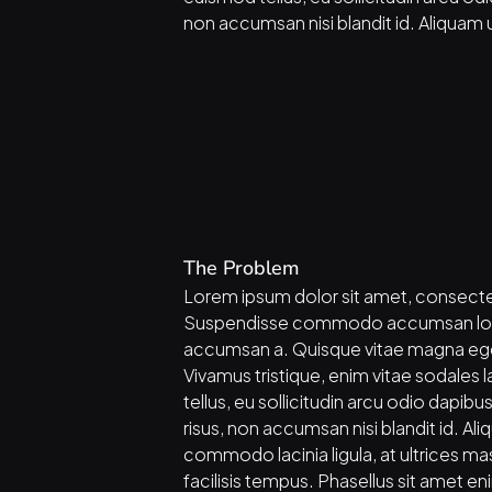
non accumsan nisi blandit id. Aliquam u
The Problem
Lorem ipsum dolor sit amet, consectetu
Suspendisse commodo accumsan lorem
accumsan a. Quisque vitae magna eget
Vivamus tristique, enim vitae sodales 
tellus, eu sollicitudin arcu odio dapibu
risus, non accumsan nisi blandit id. Aliq
commodo lacinia ligula, at ultrices mas
facilisis tempus. Phasellus sit amet enim