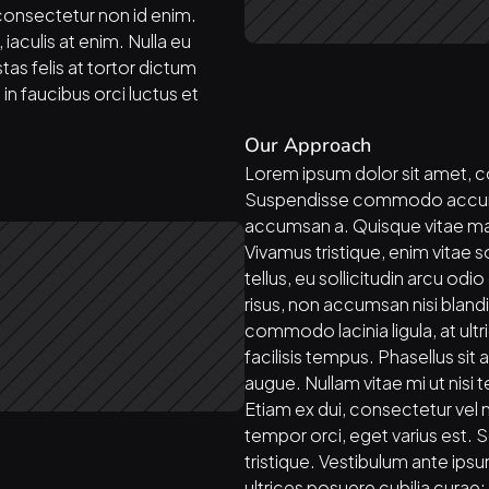
consectetur non id enim. 
iaculis at enim. Nulla eu 
as felis at tortor dictum 
in faucibus orci luctus et 
Our Approach
Lorem ipsum dolor sit amet, co
Suspendisse commodo accumsa
accumsan a. Quisque vitae mag
Vivamus tristique, enim vitae s
tellus, eu sollicitudin arcu odi
risus, non accumsan nisi blandit 
commodo lacinia ligula, at ultr
facilisis tempus. Phasellus sit 
augue. Nullam vitae mi ut nisi
Etiam ex dui, consectetur vel ma
tempor orci, eget varius est. S
tristique. Vestibulum ante ipsum
ultrices posuere cubilia curae;