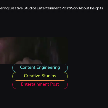
ering
Creative Studios
Entertainment Post
Work
About 
Insights
Content Engineering
Creative Studios
Entertainment Post