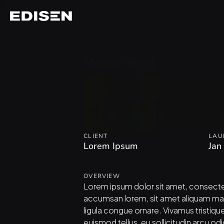
Motion Reel
CLIENT
LAU
Lorem Ipsum
Jan
OVERVIEW
Lorem ipsum dolor sit amet, consecte
accumsan lorem, sit amet aliquam ma
ligula congue ornare. Vivamus tristique
euismod tellus, eu sollicitudin arcu odi