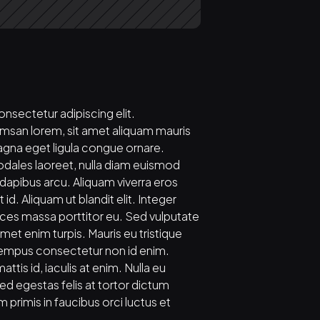
nsectetur adipiscing elit. 
n lorem, sit amet aliquam mauris 
na eget ligula congue ornare. 
odales laoreet, nulla diam euismod 
o dapibus arcu. Aliquam viverra eros 
id. Aliquam ut blandit elit. Integer 
ices massa porttitor eu. Sed vulputate 
amet enim turpis. Mauris eu tristique 
 tempus consectetur non id enim. 
ttis id, iaculis at enim. Nulla eu 
ed egestas felis at tortor dictum 
 primis in faucibus orci luctus et 