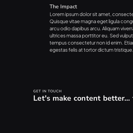
The Impact
Lorem ipsum dolor sit amet, consecte
Quisque vitae magna eget ligula congue 
arcu odio dapibus arcu. Aliquam viverra 
ultrices massa porttitor eu. Sed vulputa
tempus consectetur non id enim. Etiam e
egestas felis at tortor dictum tristique
GET IN TOUCH
Let's make content better… 