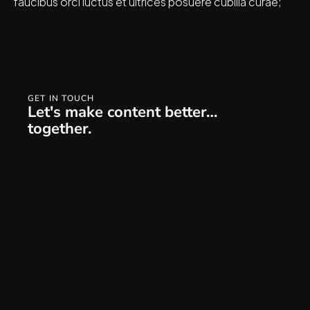
faucibus orci luctus et ultrices posuere cubilia curae;
GET IN TOUCH
Let's make content better… 
together.